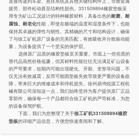
直接传递到车架、悬挂系统及其他关键结构件上，导致金属
疲劳、部件松动甚至结构性损伤。331509894橡胶垫板采
用专为矿山工况设计的特种橡胶材料，具备出色的
耐磨、耐
性能，即使在极端的温度和湿度条件下，也能
腐蚀、耐老化
保持其卓越的弹性与韧性。其精确的尺寸和结构设计，确保
了与徐工矿机原厂设备的完美匹配，有效吸收并分散振动能
量，为设备提供了一个坚实的保护层。
选择原厂品质的橡胶垫板至关重要。市面上一些劣质的
替代品虽然价格低廉，但其材料性能往往无法满足矿山设备
的严苛要求，短期内可能出现硬化、开裂、变形等问题，不
仅无法有效减震，反而可能因垫板失效导致更严重的设备故
障，带来巨大的维修成本和停机损失。徐州鼎鸿锐源工程机
械有限公司深知这一点，我们始终坚持为客户提供原厂正品
零部件，确保每一个产品都符合徐工矿机的严苛标准，为您
的设备保驾护航。
下面，我们为您整理了关于
徐工矿机331509894橡胶
的详细产品信息，方便您快速查阅和了解。
垫板