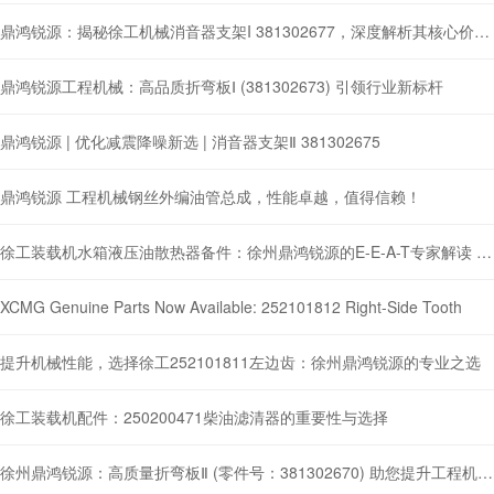
鼎鸿锐源：揭秘徐工机械消音器支架I 381302677，深度解析其核心价值与应用
鼎鸿锐源工程机械：高品质折弯板Ⅰ (381302673) 引领行业新标杆
鼎鸿锐源 | 优化减震降噪新选 | 消音器支架Ⅱ 381302675
鼎鸿锐源 工程机械钢丝外编油管总成，性能卓越，值得信赖！
徐工装载机水箱液压油散热器备件：徐州鼎鸿锐源的E-E-A-T专家解读 (零件号: 860138183)
XCMG Genuine Parts Now Available: 252101812 Right-Side Tooth
提升机械性能，选择徐工252101811左边齿：徐州鼎鸿锐源的专业之选
徐工装载机配件：250200471柴油滤清器的重要性与选择
徐州鼎鸿锐源：高质量折弯板Ⅱ (零件号：381302670) 助您提升工程机械性能