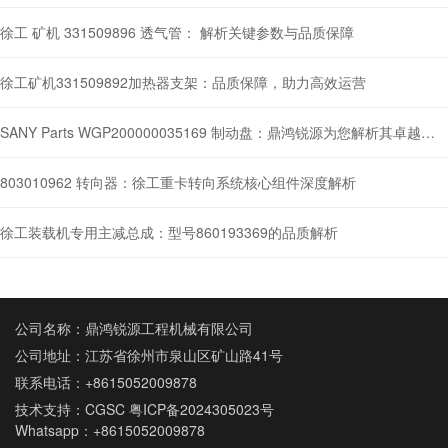
徐工 矿机 331509896 透气管： 解析关键参数与品质保障
徐工矿机331509892加热器支架：品质保障，助力高效运营
SANY Parts WGP200000035169 制动盘：鼎鸿锐源为您解析其卓越性能与维护之道
803010962 转向器：徐工重卡转向系统核心组件深度解析
徐工装载机专用主减总成：型号860193369的品质解析
公司名称：鼎鸿锐源工程机械有限公司
公司地址：江苏省徐州市泉山区矿山路41号
联系电话：
+8615052009878
技术支持：
CGSC
粤ICP备2024305023号
Whatsapp：
+8615052009878