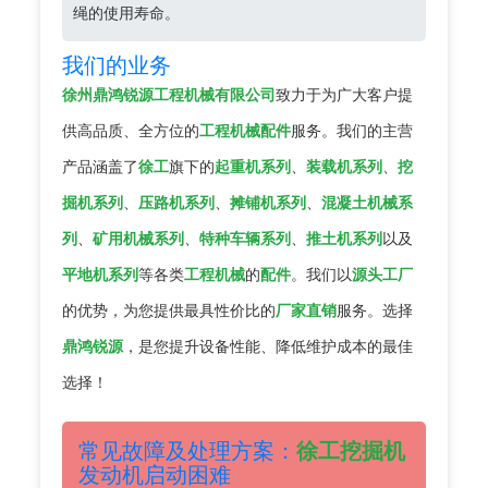
绳的使用寿命。
我们的业务
徐州鼎鸿锐源工程机械有限公司
致力于为广大客户提
供高品质、全方位的
工程机械配件
服务。我们的主营
产品涵盖了
徐工
旗下的
起重机系列
、
装载机系列
、
挖
掘机系列
、
压路机系列
、
摊铺机系列
、
混凝土机械系
列
、
矿用机械系列
、
特种车辆系列
、
推土机系列
以及
平地机系列
等各类
工程机械
的
配件
。我们以
源头工厂
的优势，为您提供最具性价比的
厂家直销
服务。选择
鼎鸿锐源
，是您提升设备性能、降低维护成本的最佳
选择！
常见故障及处理方案：
徐工挖掘机
发动机启动困难