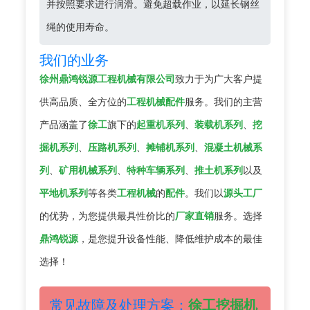
并按照要求进行润滑。避免超载作业，以延长钢丝
绳的使用寿命。
我们的业务
徐州鼎鸿锐源工程机械有限公司
致力于为广大客户提
供高品质、全方位的
工程机械配件
服务。我们的主营
产品涵盖了
徐工
旗下的
起重机系列
、
装载机系列
、
挖
掘机系列
、
压路机系列
、
摊铺机系列
、
混凝土机械系
列
、
矿用机械系列
、
特种车辆系列
、
推土机系列
以及
平地机系列
等各类
工程机械
的
配件
。我们以
源头工厂
的优势，为您提供最具性价比的
厂家直销
服务。选择
鼎鸿锐源
，是您提升设备性能、降低维护成本的最佳
选择！
常见故障及处理方案：
徐工挖掘机