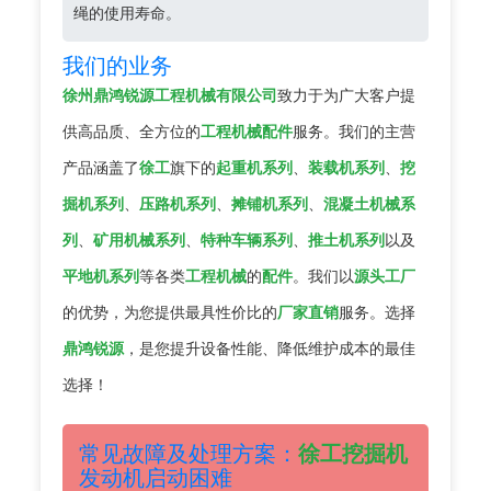
绳的使用寿命。
我们的业务
徐州鼎鸿锐源工程机械有限公司
致力于为广大客户提
供高品质、全方位的
工程机械配件
服务。我们的主营
产品涵盖了
徐工
旗下的
起重机系列
、
装载机系列
、
挖
掘机系列
、
压路机系列
、
摊铺机系列
、
混凝土机械系
列
、
矿用机械系列
、
特种车辆系列
、
推土机系列
以及
平地机系列
等各类
工程机械
的
配件
。我们以
源头工厂
的优势，为您提供最具性价比的
厂家直销
服务。选择
鼎鸿锐源
，是您提升设备性能、降低维护成本的最佳
选择！
常见故障及处理方案：
徐工挖掘机
发动机启动困难