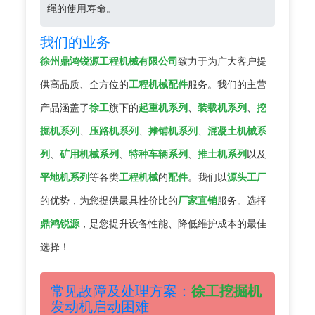
绳的使用寿命。
我们的业务
徐州鼎鸿锐源工程机械有限公司
致力于为广大客户提
供高品质、全方位的
工程机械配件
服务。我们的主营
产品涵盖了
徐工
旗下的
起重机系列
、
装载机系列
、
挖
掘机系列
、
压路机系列
、
摊铺机系列
、
混凝土机械系
列
、
矿用机械系列
、
特种车辆系列
、
推土机系列
以及
平地机系列
等各类
工程机械
的
配件
。我们以
源头工厂
的优势，为您提供最具性价比的
厂家直销
服务。选择
鼎鸿锐源
，是您提升设备性能、降低维护成本的最佳
选择！
常见故障及处理方案：
徐工挖掘机
发动机启动困难