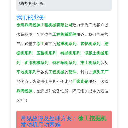
绳的使用寿命。
我们的业务
徐州鼎鸿锐源工程机械有限公司
致力于为广大客户提
供高品质、全方位的
工程机械配件
服务。我们的主营
产品涵盖了
徐工
旗下的
起重机系列
、
装载机系列
、
挖
掘机系列
、
压路机系列
、
摊铺机系列
、
混凝土机械系
列
、
矿用机械系列
、
特种车辆系列
、
推土机系列
以及
平地机系列
等各类
工程机械
的
配件
。我们以
源头工厂
的优势，为您提供最具性价比的
厂家直销
服务。选择
鼎鸿锐源
，是您提升设备性能、降低维护成本的最佳
选择！
常见故障及处理方案：
徐工挖掘机
发动机启动困难